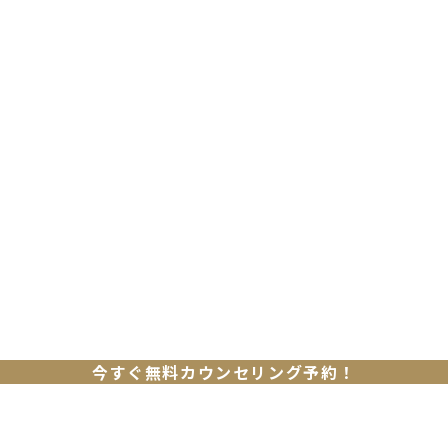
今すぐ無料カウンセリング予約！
今だけ特別キャンペーン！
お得に始めたい方必見！