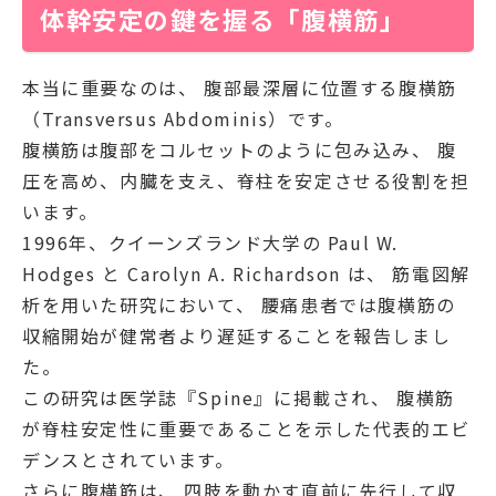
体幹安定の鍵を握る「腹横筋」
本当に重要なのは、 腹部最深層に位置する
腹横筋
（Transversus Abdominis）
です。
腹横筋は腹部をコルセットのように包み込み、 腹
圧を高め、内臓を支え、脊柱を安定させる役割を担
います。
1996年、クイーンズランド大学の
Paul W.
Hodges
と
Carolyn A. Richardson
は、 筋電図解
析を用いた研究において、 腰痛患者では腹横筋の
収縮開始が健常者より遅延することを報告しまし
た。
この研究は医学誌『Spine』に掲載され、 腹横筋
が脊柱安定性に重要であることを示した代表的エビ
デンスとされています。
さらに腹横筋は、 四肢を動かす直前に先行して収