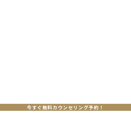
今すぐ無料カウンセリング予約！
夏のキャンペーン！
今から夏までに